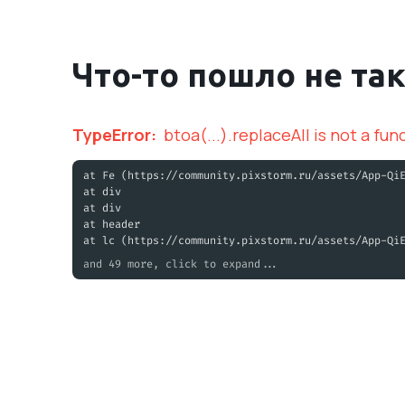
Что-то пошло не та
TypeError
:
btoa(...).replaceAll is not a fun
at Fe (https://community.pixstorm.ru/assets/App-Qi
at div
at div
at header
at lc (https://community.pixstorm.ru/assets/App-Qi
and 49 more, click to expand...