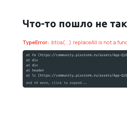
Что-то пошло не та
TypeError
:
btoa(...).replaceAll is not a fun
at Fe (https://community.pixstorm.ru/assets/App-Qi
at div
at div
at header
at lc (https://community.pixstorm.ru/assets/App-Qi
and 49 more, click to expand...